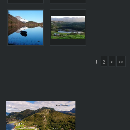
1
2
>
>>