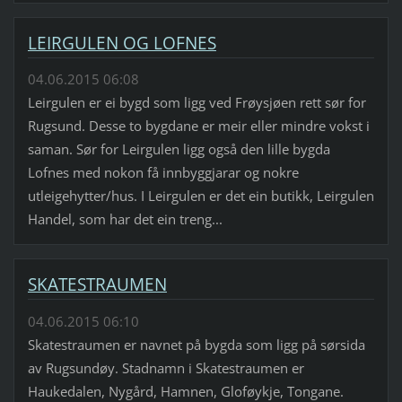
LEIRGULEN OG LOFNES
04.06.2015 06:08
Leirgulen er ei bygd som ligg ved Frøysjøen rett sør for
Rugsund. Desse to bygdane er meir eller mindre vokst i
saman. Sør for Leirgulen ligg også den lille bygda
Lofnes med nokon få innbyggjarar og nokre
utleigehytter/hus. I Leirgulen er det ein butikk, Leirgulen
Handel, som har det ein treng...
SKATESTRAUMEN
04.06.2015 06:10
Skatestraumen er navnet på bygda som ligg på sørsida
av Rugsundøy. Stadnamn i Skatestraumen er
Haukedalen, Nygård, Hamnen, Gloføykje, Tongane.