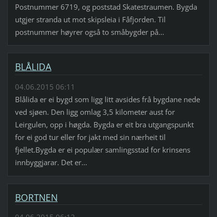
Postnummer 6719, og poststad Skatestraumen. Bygda
utgjer stranda ut mot skipsleia i Fåfjorden. Til
postnummer høyrer også to småbygder på...
BLÅLIDA
04.06.2015 06:11
Blålida er ei bygd som ligg litt avsides frå bygdane nede
ved sjøen. Den ligg omlag 3,5 kilometer aust for
Leirgulen, opp i høgda. Bygda er eit bra utgangspunkt
for ei god tur eller for jakt med sin nærheit til
fjellet.Bygda er ei populær samlingsstad for krinsens
innbyggjarar. Det er...
BORTNEN
04.06.2015 06:12