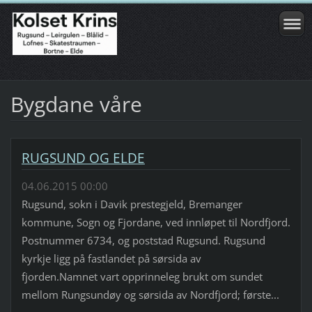
Bygdane våre
RUGSUND OG ELDE
04.06.2015 00:00
Rugsund, sokn i Davik prestegjeld, Bremanger
kommune, Sogn og Fjordane, ved innløpet til Nordfjord.
Postnummer 6734, og poststad Rugsund. Rugsund
kyrkje ligg på fastlandet på sørsida av
fjorden.Namnet vart opprinneleg brukt om sundet
mellom Rungsundøy og sørsida av Nordfjord; første...