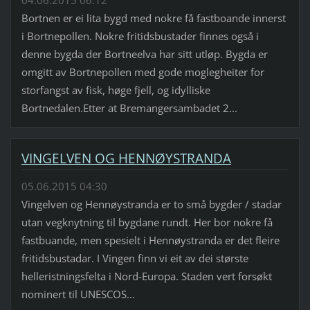
Bortnen er ei lita bygd med nokre få fastboande innerst
i Bortnepollen. Nokre fritidsbustader finnes også i
denne bygda der Bortneelva har sitt utløp. Bygda er
omgitt av Bortnepollen med gode moglegheiter for
storfangst av fisk, høge fjell, og idylliske
Bortnedalen.Etter at Bremangersambadet 2...
VINGELVEN OG HENNØYSTRANDA
05.06.2015 04:30
Vingelven og Hennøystranda er to små bygder / stadar
utan vegknytning til bygdane rundt. Her bor nokre få
fastbuande, men spesielt i Hennøystranda er det fleire
fritidsbustadar. I Vingen finn vi eit av dei største
helleristningsfelta i Nord-Europa. Staden vert forsøkt
nominert til UNESCOS...