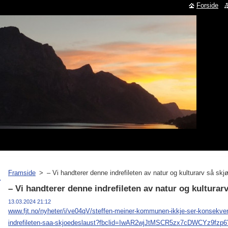
Forside
Framside
>
– Vi handterer denne indrefileten av natur og kulturarv så skj
– Vi handterer denne indrefileten av natur og kulturar
13.03.2024 21:12
www.fjt.no/nyheter/i/ve04qV/steffen-meiner-kommunen-ikkje-ser-konsekve
indrefileten-saa-skjoedeslaust?fbclid=IwAR2wjJtMSCR5zx7cDWCYz9fz