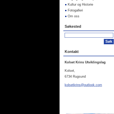
Kultur og Historie
Fotogalleri
Om oss
Søkested
Kontakt
Kolset Krins Utviklingslag
Kolset,
6734 Rugsund
kolsetkr
ins@outl
ook.com