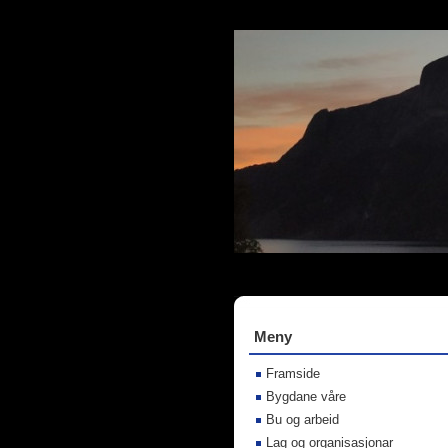
Meny
Framside
Bygdane våre
Bu og arbeid
Lag og organisasjonar