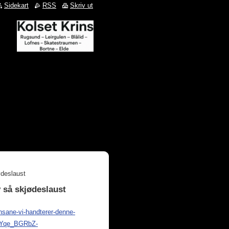
Sidekart
RSS
Skriv ut
ødeslaust
v så skjødeslaust
nsane-vi-handterer-denne-
p6Yqe_BGRbZ-