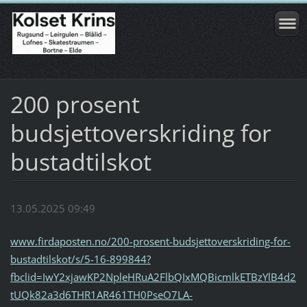
200 prosent
budsjettoverskriding for
bustadtilskot
13.05.2025 09:49
www.firdaposten.no/200-prosent-budsjettoverskriding-for-
bustadtilskot/s/5-16-899844?
fbclid=IwY2xjawKP2NpleHRuA2FlbQIxMQBicmlkETBzYlB4d2
tUQk82a3d6THR1AR461TH0PseO7LA-