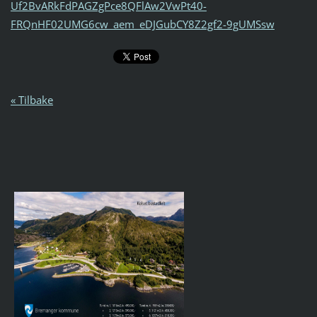
Uf2BvARkFdPAGZgPce8QFlAw2VwPt40-
FRQnHF02UMG6cw_aem_eDJGubCY8Z2gf2-9gUMSsw
« Tilbake