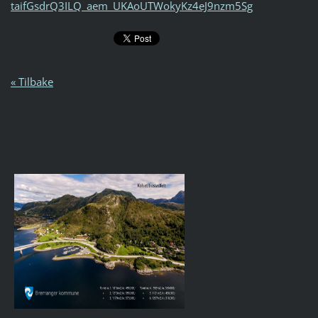
taifGsdrQ3ILQ_aem_UKAoUTWokyKz4eJ9nzm5Sg
« Tilbake