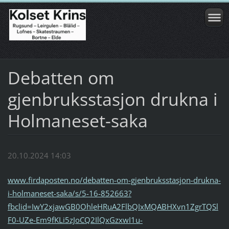
Debatten om
gjenbruksstasjon drukna i
Holmaneset-saka
20.10.2024 14:03
www.firdaposten.no/debatten-om-gjenbruksstasjon-drukna-
i-holmaneset-saka/s/5-16-852663?
fbclid=IwY2xjawGB0OhleHRuA2FlbQIxMQABHXvn1ZgrTQSl
F0-UZe-Em9fKLi5zJoCQ2IlQxGzxwI1u-