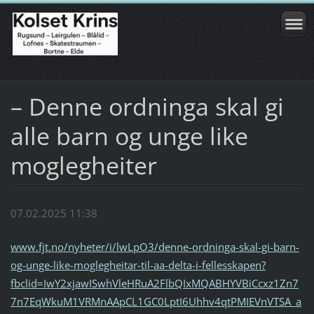
– Denne ordninga skal gi
alle barn og unge like
moglegheiter
07.02.2025 11:38
www.fjt.no/nyheter/i/lwLpO3/denne-ordninga-skal-gi-barn-
og-unge-like-moglegheitar-til-aa-delta-i-fellesskapen?
fbclid=IwY2xjawISwhVleHRuA2FlbQIxMQABHYVBiCcxz1Zn7
7n7EqWkuM1VRMnAApCL1GC0LptI6Uhhv4qtPMIEVnVTSA_a