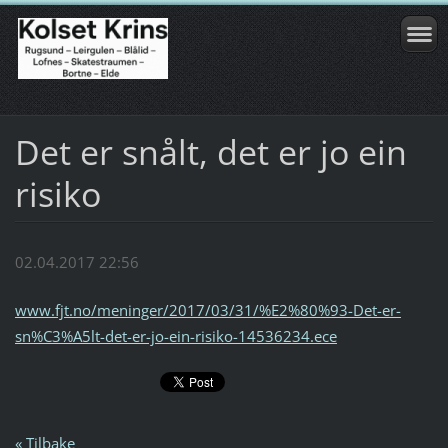
Det er snålt, det er jo ein
risiko
02.04.2017 22:56
www.fjt.no/meninger/2017/03/31/%E2%80%93-Det-er-
sn%C3%A5lt-det-er-jo-ein-risiko-14536234.ece
« Tilbake