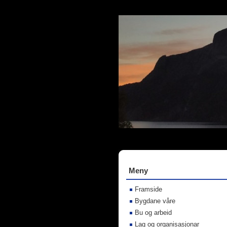
Meny
Framside
Bygdane våre
Bu og arbeid
Lag og organisasjonar