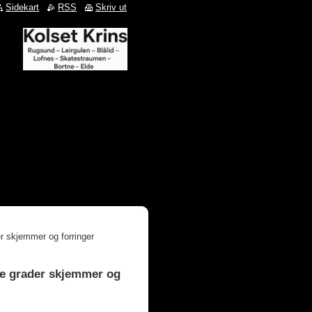
Sidekart
RSS
Skriv ut
er skjemmer og forringer
 de grader skjemmer og