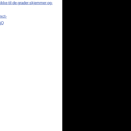
ikke-til-de-grader-skjemmer-og-
xct-
jQ