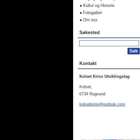
Kultur og Historie
Fotogalleri
Om oss
Søkested
Kontakt
Kolset Krins Utviklingslag
Kolset,
6734 Rugsund
kolsetkr
ins@outl
ook.com