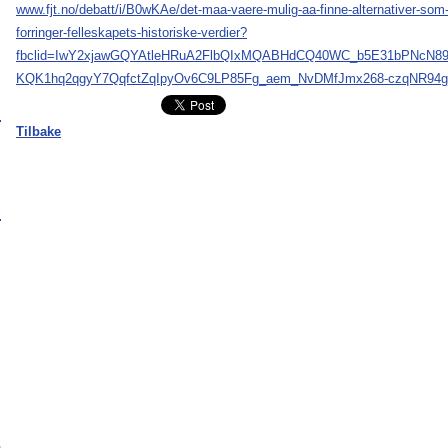
www.fjt.no/debatt/i/B0wKAe/det-maa-vaere-mulig-aa-finne-alternativer-som-
forringer-felleskapets-historiske-verdier?
fbclid=IwY2xjawGQYAtleHRuA2FlbQIxMQABHdCQ40WC_b5E31bPNcN89
KQK1hq2qgyY7QqfctZqIpyOv6C9LP85Fg_aem_NvDMfJmx268-czqNR94g
Tilbake