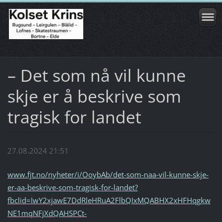
– Det som nå vil kunne
skje er å beskrive som
tragisk for landet
27.08.2024 21:51
www.fjt.no/nyheter/i/OoybAb/det-som-naa-vil-kunne-skje-
er-aa-beskrive-som-tragisk-for-landet?
fbclid=IwY2xjawE7DdRleHRuA2FlbQIxMQABHX2xHFHqgkw
NE1mqNFjXdQAHSPCt-