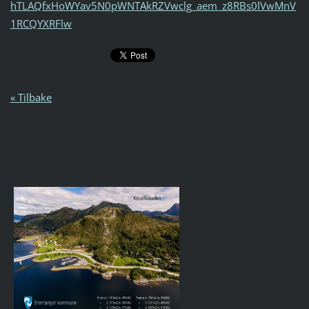
hTLAQfxHoWYav5N0pWNTAkRZVwclg_aem_z8RBs0lVwMnV
1RCQYXRFlw
« Tilbake