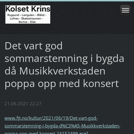
Det vart god
sommarstemning i bygda
då Musikkverkstaden
poppa opp med konsert
21.06.2021 22:27
www.fjt.no/kultur/2021/06/19/Det-vart-god-
sommarstemning-i-bygda-d%C3%A5-Musikkverkstaden-
poppa-opp-med-konsert-24152499.ece?