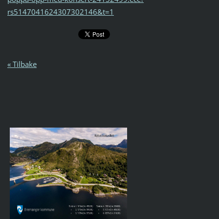
rs5147041624307302146&t=1
« Tilbake