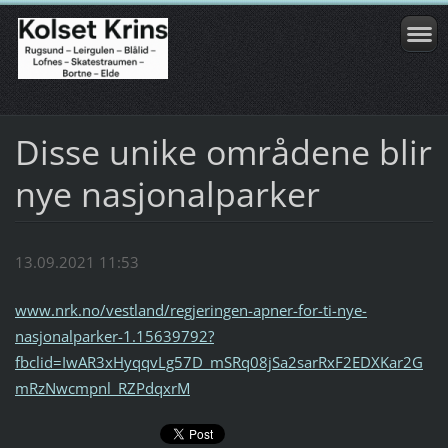
Disse unike områdene blir
nye nasjonalparker
13.09.2021 11:53
www.nrk.no/vestland/regjeringen-apner-for-ti-nye-
nasjonalparker-1.15639792?
fbclid=IwAR3xHyqqvLg57D_mSRq08jSa2sarRxF2EDXKar2G
mRzNwcmpnl_RZPdqxrM