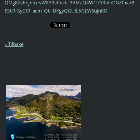
QMg82z6ojntn_vWX30vffvcb_3BMuQ4W1lTY3uIpDGZ0xar8
SSb0IGyET0_aem_Qb_DKgyQGUiL5GLWSujnRQ
« Tilbake