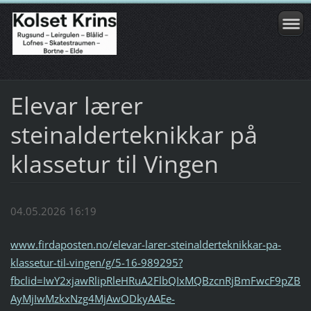
Elevar lærer
steinalderteknikkar på
klassetur til Vingen
04.05.2026 16:19
www.firdaposten.no/elevar-larer-steinalderteknikkar-pa-
klassetur-til-vingen/g/5-16-989295?
fbclid=IwY2xjawRlipRleHRuA2FlbQIxMQBzcnRjBmFwcF9pZB
AyMjIwMzkxNzg4MjAwODkyAAEe-