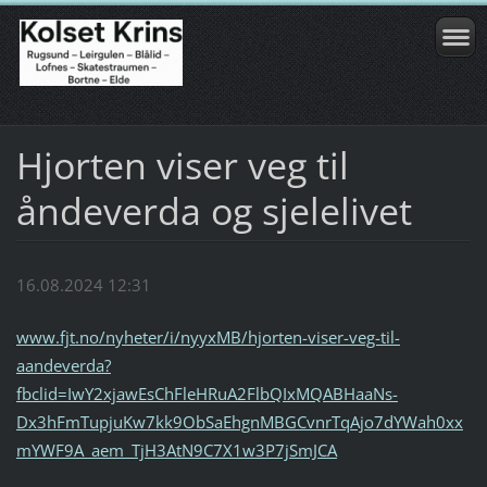
Hjorten viser veg til
åndeverda og sjelelivet
16.08.2024 12:31
www.fjt.no/nyheter/i/nyyxMB/hjorten-viser-veg-til-
aandeverda?
fbclid=IwY2xjawEsChFleHRuA2FlbQIxMQABHaaNs-
Dx3hFmTupjuKw7kk9ObSaEhgnMBGCvnrTqAjo7dYWah0xx
mYWF9A_aem_TjH3AtN9C7X1w3P7jSmJCA