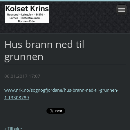
Hus brann ned til
grunnen
06.01.2017 17:07
www.nrk.no/sognogfjordane/hus-brann-ned-til-grunnen-
1.13308789
« Tilbake