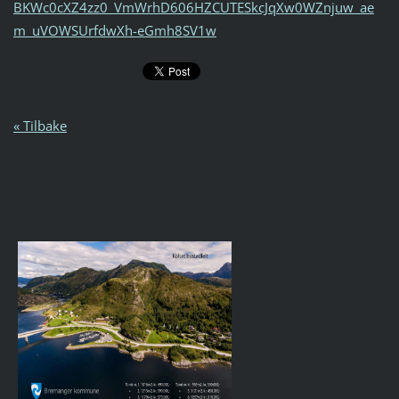
BKWc0cXZ4zz0_VmWrhD606HZCUTESkcJqXw0WZnjuw_ae
m_uVOWSUrfdwXh-eGmh8SV1w
« Tilbake