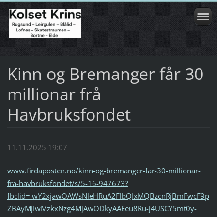
Kinn og Bremanger får 30
millionar frå
Havbruksfondet
11.11.2025 19:07
www.firdaposten.no/kinn-og-bremanger-far-30-millionar-
fra-havbruksfondet/s/5-16-947673?
fbclid=IwY2xjawOAWsNleHRuA2FlbQIxMQBzcnRjBmFwcF9p
ZBAyMjIwMzkxNzg4MjAwODkyAAEeu8Ru-j4USCY5mt0y-