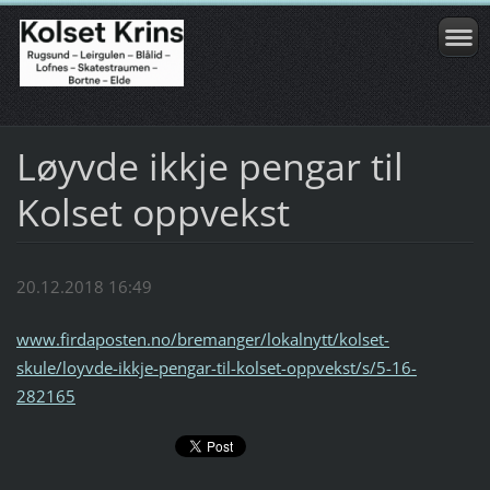
Løyvde ikkje pengar til
Kolset oppvekst
20.12.2018 16:49
www.firdaposten.no/bremanger/lokalnytt/kolset-
skule/loyvde-ikkje-pengar-til-kolset-oppvekst/s/5-16-
282165