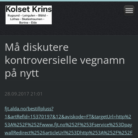
Må diskutere
kontroversielle vegnamn
på nytt
28.09.2017 21:01
fjt.alda.no/bestillpluss?
1&artRefId=15370197&12&aviskode=FT&targetUrl=http%2
53A%252F%252Fwww.fjt.no%252F%253Fservice%253Dpay
wallRedirect%2526articleUrl%253Dhttp%253A%252F%252F