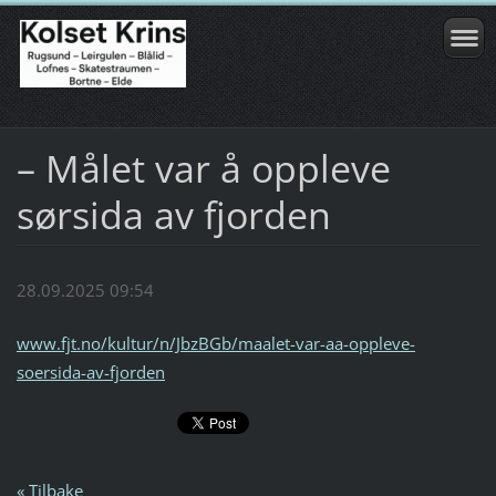
– Målet var å oppleve
sørsida av fjorden
28.09.2025 09:54
www.fjt.no/kultur/n/JbzBGb/maalet-var-aa-oppleve-
soersida-av-fjorden
« Tilbake