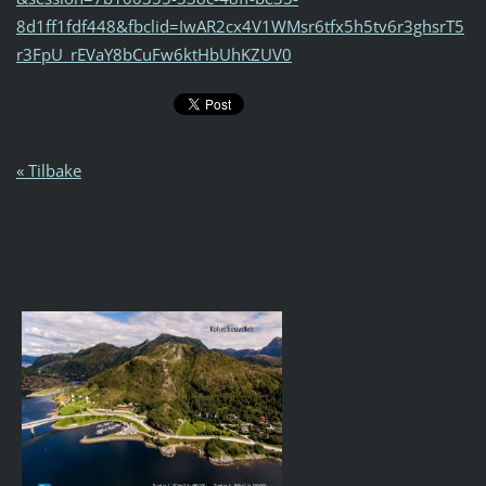
8d1ff1fdf448&fbclid=IwAR2cx4V1WMsr6tfx5h5tv6r3ghsrT5
r3FpU_rEVaY8bCuFw6ktHbUhKZUV0
« Tilbake