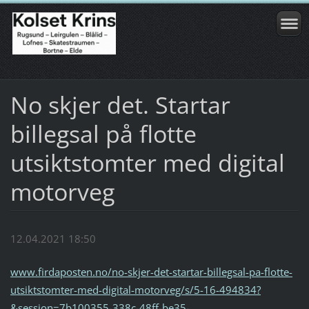
No skjer det. Startar
billegsal på flotte
utsiktstomter med digital
motorveg
12.04.2021 18:50
www.firdaposten.no/no-skjer-det-startar-billegsal-pa-flotte-
utsiktstomter-med-digital-motorveg/s/5-16-494834?
&session=7b100355-338c-48ff-be35-