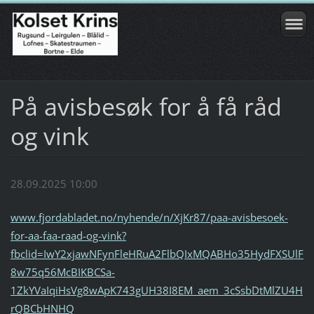
På avisbesøk for å få råd
og vink
28.09.2025 10:00
www.fjordabladet.no/nyhende/n/XjKr87/paa-avisbesoek-
for-aa-faa-raad-og-vink?
fbclid=IwY2xjawNFynFleHRuA2FlbQIxMQABHo35HydFXSUlF
8w75q56McBIKBCSa-
1ZkYVaIqiHsVg8wApK743gUH38I8EM_aem_3cSsbDtMlZU4H
rQBCbHNHQ