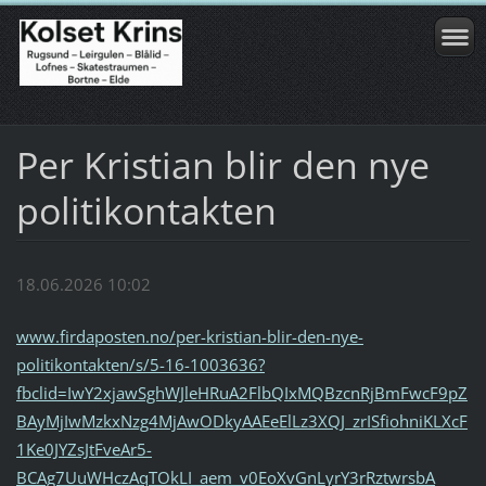
Per Kristian blir den nye
politikontakten
18.06.2026 10:02
www.firdaposten.no/per-kristian-blir-den-nye-
politikontakten/s/5-16-1003636?
fbclid=IwY2xjawSghWJleHRuA2FlbQIxMQBzcnRjBmFwcF9pZ
BAyMjIwMzkxNzg4MjAwODkyAAEeElLz3XQJ_zrISfiohniKLXcF
1Ke0JYZsJtFveAr5-
BCAg7UuWHczAqTOkLI_aem_v0EoXvGnLyrY3rRztwrsbA