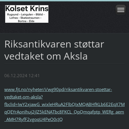
Riksantikvaren støttar
vedtaket om Aksla
06.12.2024 12:41
www.fjt.no/nyheter/i/wg90pd/riksantikvaren-stoettar-
vedtaket-om-aksla?
fbclid=IwY2xjawG_wixleHRuA2FlbQIxMQABHfKLb6E2EqX7M
qQEYrAonIhuj2jlZ5kENATbc8FKCL_QpQmqafptp_WERg_aem
_AMH7RyfF2vgoqU4PeO0cJQ