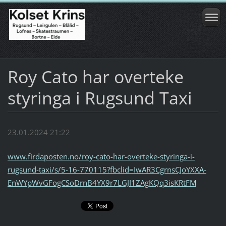
Roy Cato har overteke
styringa i Rugsund Taxi
23.01.2024 21:22
www.firdaposten.no/roy-cato-har-overteke-styringa-i-
rugsund-taxi/s/5-16-770115?fbclid=IwAR3CgrnsCJoYXXA-
EnWYpWvGFogCSoDrnB4YX9r7LGJI1ZAgKQq3isKRtFM