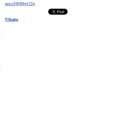
qpxsX8HMmt72g
Tilbake