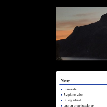
Meny
Framside
Bygdane våre
Bu og arbeid
Lag og organisasjonar