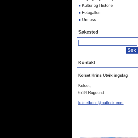
Kultur og Historie
Fotogalleri
Om oss
Søkested
Kontakt
Kolset Krins Utviklingslag
Kolset,
6734 Rugsund
kolsetkr
ins@outl
ook.com