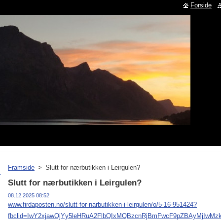
Forside
Framside
>
Slutt for nærbutikken i Leirgulen?
Slutt for nærbutikken i Leirgulen?
08.12.2025 08:52
www.firdaposten.no/slutt-for-narbutikken-i-leirgulen/o/5-16-951424?
fbclid=IwY2xjawOjYy5leHRuA2FlbQIxMQBzcnRjBmFwcF9pZBAyMjIwM