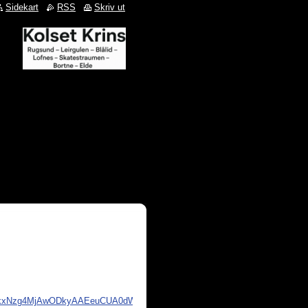
Sidekart
RSS
Skriv ut
zkxNzg4MjAwODkyAAEeuCUA0dWtoedWYd4vHOzQPt69TwFwQ4qfkXt7YuadS