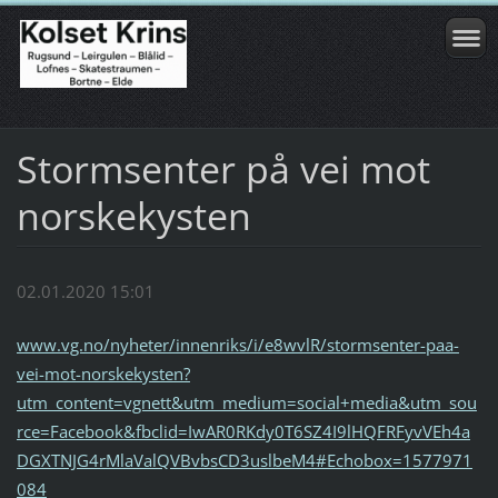
Stormsenter på vei mot
norskekysten
02.01.2020 15:01
www.vg.no/nyheter/innenriks/i/e8wvlR/stormsenter-paa-
vei-mot-norskekysten?
utm_content=vgnett&utm_medium=social+media&utm_sou
rce=Facebook&fbclid=IwAR0RKdy0T6SZ4I9lHQFRFyvVEh4a
DGXTNJG4rMlaValQVBvbsCD3uslbeM4#Echobox=1577971
084