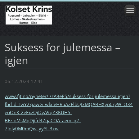
Suksess for julemessa –
igjen
06.12.2024 12:41
www.fjt.no/nyheter/i/zA9eP5/suksess-for-julemessa-igjen?
fbclid=IwY2xjawG_wlxleHRuA2FlbQIxMQABHXyp0ryW_O34
eoOnK-2eExzQiDyA9qZ3KUH5-
BFzIoMsMqDjifd47qaCOA_aem_q2-
7Joly0M0mQw_yyYU3xw