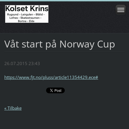
Våt start på Norway Cup
26.07.2015 23:43
https://www.fjt.no/pluss/article11354429.ece#
« Tilbake