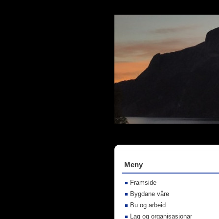
Meny
Framside
Bygdane våre
Bu og arbeid
Lag og organisasjonar