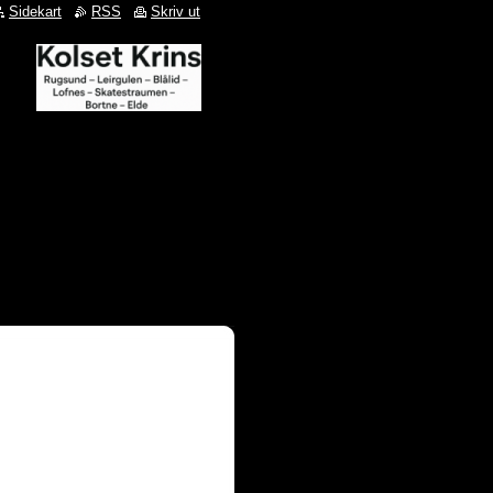
Sidekart
RSS
Skriv ut