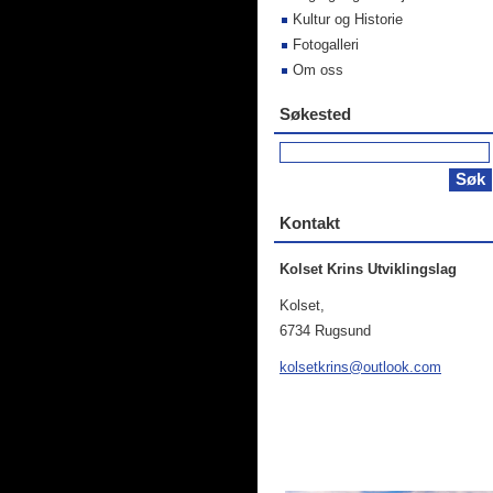
Kultur og Historie
Fotogalleri
Om oss
Søkested
Kontakt
Kolset Krins Utviklingslag
Kolset,
6734 Rugsund
kolsetkr
ins@outl
ook.com