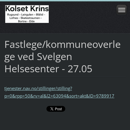
Fastlege/kommuneoverle
ge ved Svelgen
Helsesenter - 27.05
tjenester.nav.no/stillinger/stilling?
p=0&rpp=50&rv=al&l2=63094&sort=akt&ID=9789917