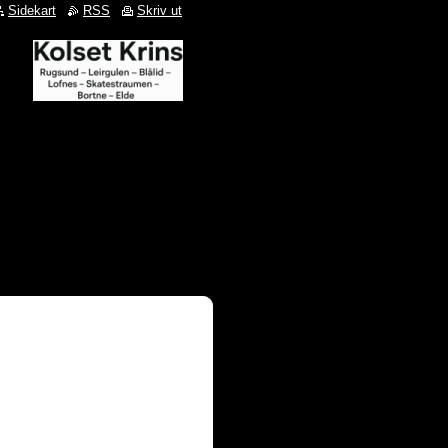
Sidekart
RSS
Skriv ut