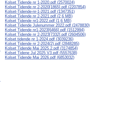
Kolset Tidende nr 1-2020.pdf (2570024)
Kolset Tidende nr 2-2020[1865].pdf (2207854)
Kolset-Tidende-nr-1-2021.pdf (1347351)
Kolset Tidende nr 2-2021.pdf (2,6 MB)
Kolset Tidende nr1-2022.pdf (1,6 MB)
Kolset Tidende Julenummer 2022.pdf (2478830)
Kolset Tidende nr1-2023[6466].pdf (1512994)
Kolset Tidende nr 2-2023[7332].pdf (2604506)
Kolset tidende nr 1-2024.pdf (3039236)
Kolset Tidende nr 2-2024(2).pdf (2848285)
Kolset Tidende Mai 2025.2.pdf (3174854)
Kolset Tidene Jul 2025 V3.pdf (5557638)
Kolset Tidende Mai 2026.pdf (6853032)