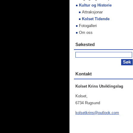
Kultur og Historie
Attraksjonar
Kolset Tidende
Fotogalleri
Om oss
Søkested
Kontakt
Kolset Krins Utviklingslag
Kolset,
6734 Rugsund
kolsetkr
ins@outl
ook.com