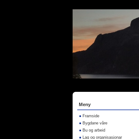
Meny
Framside
Bygdane våre
Bu og arbeid
Lag og organisasjonar