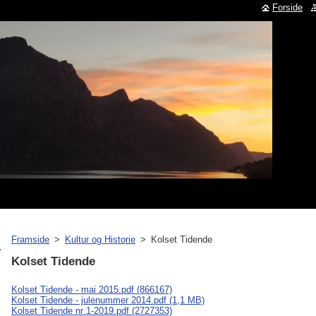
Forside
Framside
>
Kultur og Historie
>
Kolset Tidende
Kolset Tidende
Kolset Tidende - mai 2015.pdf (866167)
Kolset Tidende - julenummer 2014.pdf (1,1 MB)
Kolset Tidende nr 1-2019.pdf (2727353)